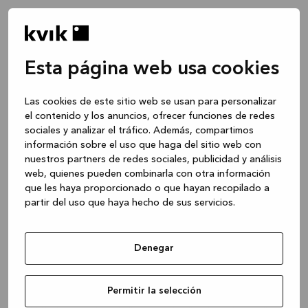
Esta página web usa cookies
Las cookies de este sitio web se usan para personalizar
el contenido y los anuncios, ofrecer funciones de redes
sociales y analizar el tráfico. Además, compartimos
información sobre el uso que haga del sitio web con
nuestros partners de redes sociales, publicidad y análisis
web, quienes pueden combinarla con otra información
que les haya proporcionado o que hayan recopilado a
partir del uso que haya hecho de sus servicios.
Denegar
Application error: a client-side exception has occurred
while
Permitir la selección
loading
www.kvik.es
(see the browser console for more