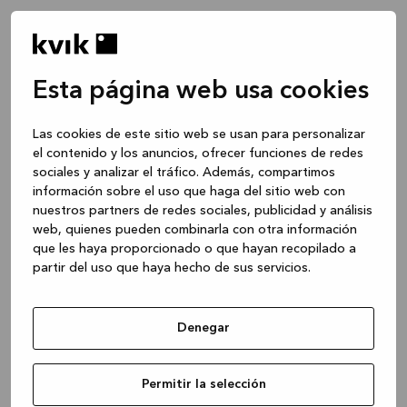
Esta página web usa cookies
Las cookies de este sitio web se usan para personalizar
el contenido y los anuncios, ofrecer funciones de redes
sociales y analizar el tráfico. Además, compartimos
información sobre el uso que haga del sitio web con
nuestros partners de redes sociales, publicidad y análisis
web, quienes pueden combinarla con otra información
que les haya proporcionado o que hayan recopilado a
partir del uso que haya hecho de sus servicios.
Denegar
Application error: a client-side exception has occurred
while
Permitir la selección
loading
www.kvik.es
(see the browser console for more