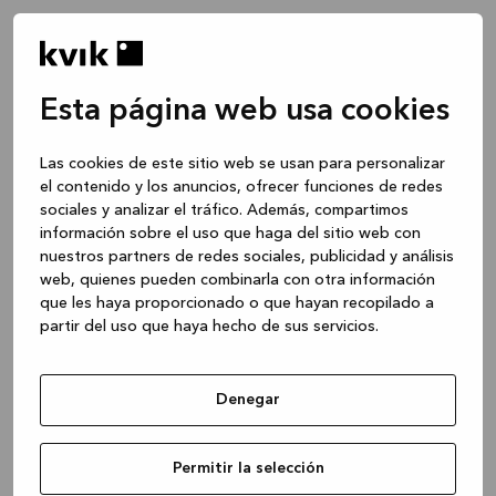
Esta página web usa cookies
Las cookies de este sitio web se usan para personalizar
el contenido y los anuncios, ofrecer funciones de redes
sociales y analizar el tráfico. Además, compartimos
información sobre el uso que haga del sitio web con
nuestros partners de redes sociales, publicidad y análisis
web, quienes pueden combinarla con otra información
que les haya proporcionado o que hayan recopilado a
partir del uso que haya hecho de sus servicios.
Denegar
Application error: a client-side exception has occurred
while
Permitir la selección
loading
www.kvik.es
(see the browser console for more