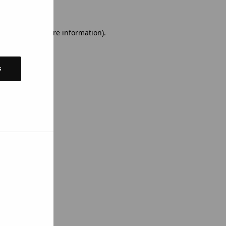
 console for more information)
.
s