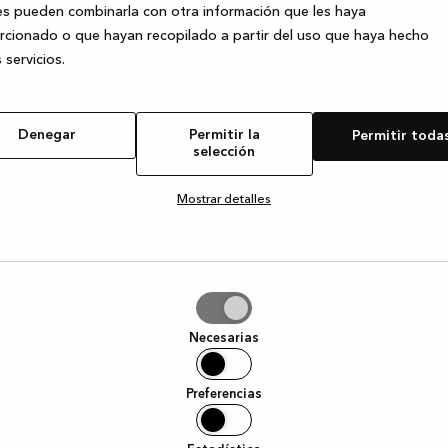
s pueden combinarla con otra información que les haya
cionado o que hayan recopilado a partir del uso que haya hecho
 servicios.
e exception has occurred
while loading
www.kvik.es
(see the browser
Denegar
Permitir la
Permitir toda
selección
Mostrar detalles
tir
Necesarias
ción
Preferencias