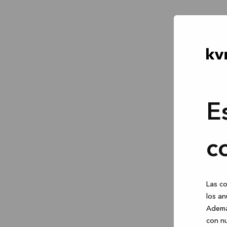
E
c
Las co
los an
Ademá
con nu