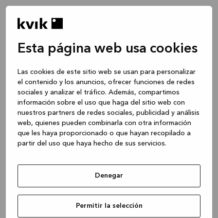
Esta página web usa cookies
Las cookies de este sitio web se usan para personalizar
el contenido y los anuncios, ofrecer funciones de redes
sociales y analizar el tráfico. Además, compartimos
información sobre el uso que haga del sitio web con
nuestros partners de redes sociales, publicidad y análisis
web, quienes pueden combinarla con otra información
que les haya proporcionado o que hayan recopilado a
partir del uso que haya hecho de sus servicios.
Denegar
Application error: a client-side exception has occurred
while
Permitir la selección
loading
www.kvik.es
(see the browser console for more