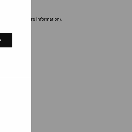
 console for more information)
.
s