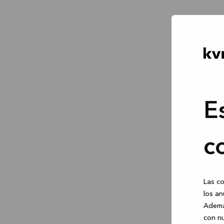
E
c
Las co
los an
Ademá
con nu