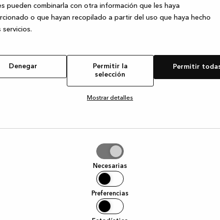
s pueden combinarla con otra información que les haya
cionado o que hayan recopilado a partir del uso que haya hecho
 servicios.
e exception has occurred
while loading
www.kvik.es
(see the browser
Denegar
Permitir la
Permitir toda
selección
Mostrar detalles
tir
Necesarias
ción
Preferencias