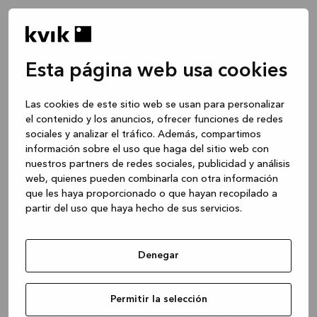
Esta página web usa cookies
Las cookies de este sitio web se usan para personalizar
el contenido y los anuncios, ofrecer funciones de redes
sociales y analizar el tráfico. Además, compartimos
información sobre el uso que haga del sitio web con
nuestros partners de redes sociales, publicidad y análisis
web, quienes pueden combinarla con otra información
que les haya proporcionado o que hayan recopilado a
partir del uso que haya hecho de sus servicios.
Denegar
Application error: a client-side exception has occurred
while
Permitir la selección
loading
www.kvik.es
(see the browser console for more