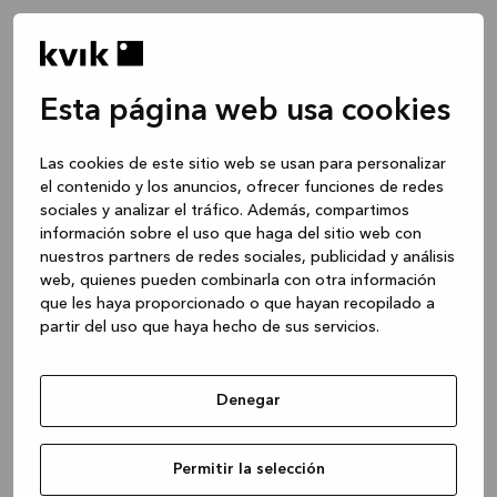
Esta página web usa cookies
Las cookies de este sitio web se usan para personalizar
el contenido y los anuncios, ofrecer funciones de redes
sociales y analizar el tráfico. Además, compartimos
información sobre el uso que haga del sitio web con
nuestros partners de redes sociales, publicidad y análisis
web, quienes pueden combinarla con otra información
que les haya proporcionado o que hayan recopilado a
partir del uso que haya hecho de sus servicios.
Denegar
Application error: a client-side exception has occurred
while
Permitir la selección
loading
www.kvik.es
(see the browser console for more