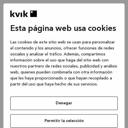
Esta página web usa cookies
Las cookies de este sitio web se usan para personalizar
el contenido y los anuncios, ofrecer funciones de redes
sociales y analizar el tráfico. Además, compartimos
información sobre el uso que haga del sitio web con
nuestros partners de redes sociales, publicidad y análisis
web, quienes pueden combinarla con otra información
que les haya proporcionado o que hayan recopilado a
partir del uso que haya hecho de sus servicios.
Denegar
Application error: a client-side exception has occurred
while
Permitir la selección
loading
www.kvik.es
(see the browser console for more