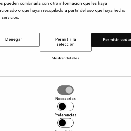
s pueden combinarla con otra información que les haya
cionado o que hayan recopilado a partir del uso que haya hecho
 servicios.
e exception has occurred
while loading
www.kvik.es
(see the browser
Denegar
Permitir la
Permitir toda
selección
Mostrar detalles
tir
Necesarias
ción
Preferencias