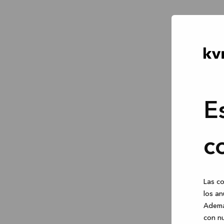
E
c
Las co
los an
Ademá
con nu