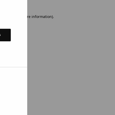
 console for more information)
.
s