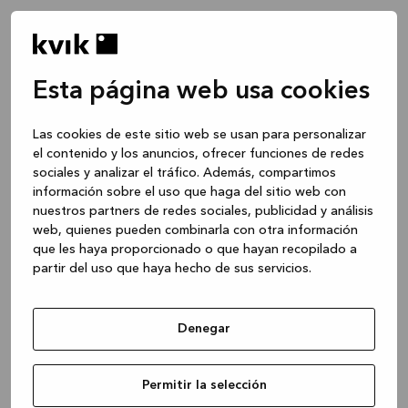
Esta página web usa cookies
Las cookies de este sitio web se usan para personalizar
el contenido y los anuncios, ofrecer funciones de redes
sociales y analizar el tráfico. Además, compartimos
información sobre el uso que haga del sitio web con
nuestros partners de redes sociales, publicidad y análisis
web, quienes pueden combinarla con otra información
que les haya proporcionado o que hayan recopilado a
partir del uso que haya hecho de sus servicios.
Denegar
Application error: a client-side exception has occurred
while
Permitir la selección
loading
www.kvik.es
(see the browser console for more