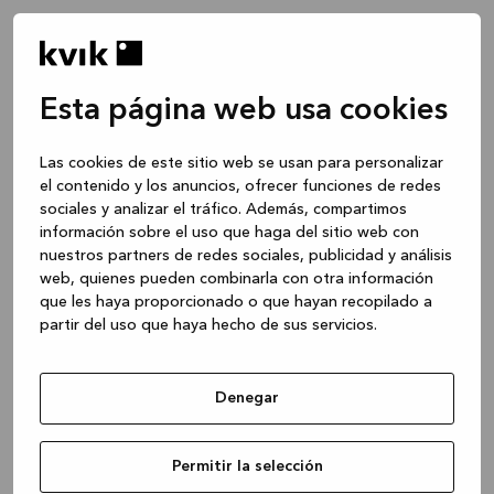
Esta página web usa cookies
Las cookies de este sitio web se usan para personalizar
el contenido y los anuncios, ofrecer funciones de redes
sociales y analizar el tráfico. Además, compartimos
información sobre el uso que haga del sitio web con
nuestros partners de redes sociales, publicidad y análisis
web, quienes pueden combinarla con otra información
que les haya proporcionado o que hayan recopilado a
partir del uso que haya hecho de sus servicios.
Denegar
Application error: a client-side exception has occurred
while
Permitir la selección
loading
www.kvik.es
(see the browser console for more