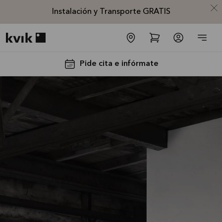
Instalación y Transporte GRATIS
Kvik logo
Pide cita e infórmate
Instalación
y
Transporte
GRATIS
La oferta es
válida hasta