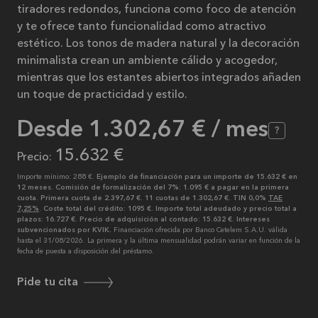
tiradores redondos, funciona como foco de atención
y te ofrece tanto funcionalidad como atractivo
estético. Los tonos de madera natural y la decoración
minimalista crean un ambiente cálido y acogedor,
mientras que los estantes abiertos integrados añaden
un toque de practicidad y estilo.
Desde
1.302,67 €
/ mes
?
15.632 €
Precio:
Importe mínimo: 288 €.
Ejemplo de financiación para un importe de 15.632 € en
12 meses. Comisión de formalización del 7%: 1.095 € a pagar en la primera
cuota. Primera cuota de 2.397,67 €. 11 cuotas de 1.302,67 €. TIN 0,0%
TAE
7,25%
. Coste total del crédito: 1095 €. Importe total adeudado y precio total a
plazos: 16.727 €. Precio de adquisición al contado: 15.632 €. Intereses
subvencionados por KVIK.
Financiación ofrecida por Banco Cetelem S.A.U. válida
hasta el 31/08/2026. La primera y la última mensualidad podrán variar en función de la
fecha de puesta a disposición del préstamo.
Pide tu cita