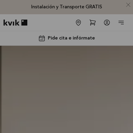
Instalación y Transporte GRATIS
Kvik logo
Pide cita e infórmate
Instalación
y
Transporte
GRATIS
La oferta es
válida hasta