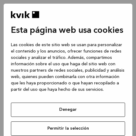
Esta página web usa cookies
Las cookies de este sitio web se usan para personalizar
el contenido y los anuncios, ofrecer funciones de redes
sociales y analizar el tráfico. Además, compartimos
información sobre el uso que haga del sitio web con
nuestros partners de redes sociales, publicidad y análisis
web, quienes pueden combinarla con otra información
que les haya proporcionado o que hayan recopilado a
partir del uso que haya hecho de sus servicios.
Denegar
Application error: a client-side exception has occurred
while
Permitir la selección
loading
www.kvik.es
(see the browser console for more