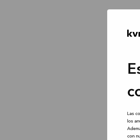
E
c
Las co
los an
Ademá
con nu