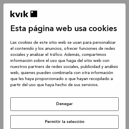
Esta página web usa cookies
Las cookies de este sitio web se usan para personalizar
el contenido y los anuncios, ofrecer funciones de redes
sociales y analizar el tráfico. Además, compartimos
información sobre el uso que haga del sitio web con
nuestros partners de redes sociales, publicidad y análisis
web, quienes pueden combinarla con otra información
que les haya proporcionado o que hayan recopilado a
partir del uso que haya hecho de sus servicios.
Denegar
Application error: a client-side exception has occurred
while
Permitir la selección
loading
www.kvik.es
(see the browser console for more