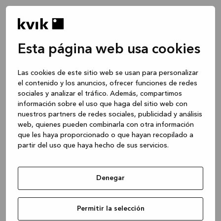
Esta página web usa cookies
Las cookies de este sitio web se usan para personalizar
el contenido y los anuncios, ofrecer funciones de redes
sociales y analizar el tráfico. Además, compartimos
información sobre el uso que haga del sitio web con
nuestros partners de redes sociales, publicidad y análisis
web, quienes pueden combinarla con otra información
que les haya proporcionado o que hayan recopilado a
partir del uso que haya hecho de sus servicios.
Denegar
Application error: a client-side exception has occurred
while
Permitir la selección
loading
www.kvik.es
(see the browser console for more