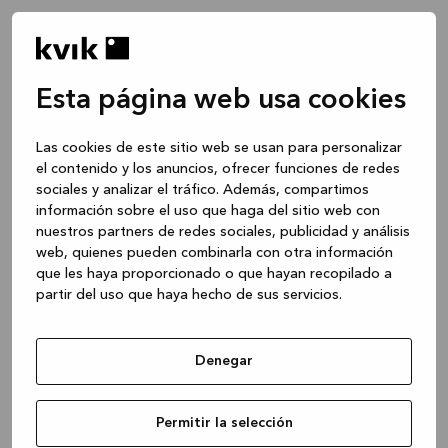
Esta página web usa cookies
Las cookies de este sitio web se usan para personalizar
el contenido y los anuncios, ofrecer funciones de redes
sociales y analizar el tráfico. Además, compartimos
información sobre el uso que haga del sitio web con
nuestros partners de redes sociales, publicidad y análisis
web, quienes pueden combinarla con otra información
que les haya proporcionado o que hayan recopilado a
partir del uso que haya hecho de sus servicios.
Denegar
Application error: a client-side exception has occurred
while
Permitir la selección
loading
www.kvik.es
(see the browser console for more