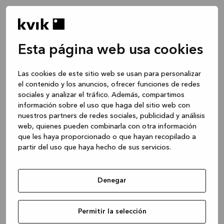
Esta página web usa cookies
Las cookies de este sitio web se usan para personalizar
el contenido y los anuncios, ofrecer funciones de redes
sociales y analizar el tráfico. Además, compartimos
información sobre el uso que haga del sitio web con
nuestros partners de redes sociales, publicidad y análisis
web, quienes pueden combinarla con otra información
que les haya proporcionado o que hayan recopilado a
partir del uso que haya hecho de sus servicios.
Denegar
Application error: a client-side exception has occurred
while
Permitir la selección
loading
www.kvik.es
(see the browser console for more