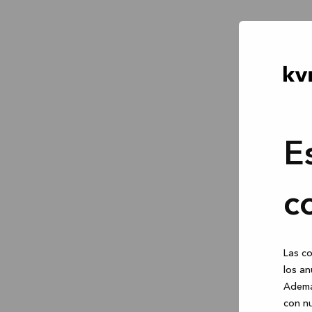
E
c
Las co
los an
Ademá
con nu