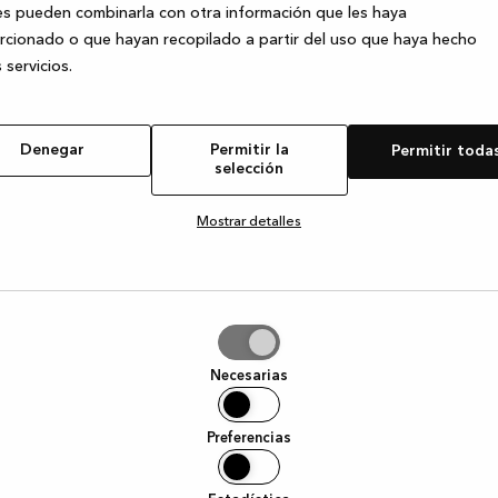
s pueden combinarla con otra información que les haya
cionado o que hayan recopilado a partir del uso que haya hecho
 servicios.
e exception has occurred
while loading
www.kvik.es
(see the browser
Denegar
Permitir la
Permitir toda
selección
Mostrar detalles
tir
Necesarias
ción
Preferencias