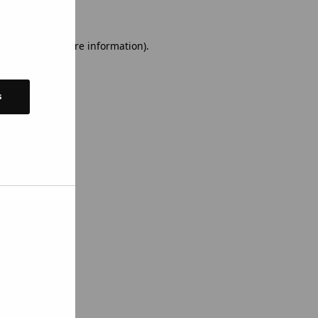
 console for more information)
.
s