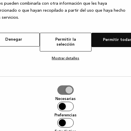
s pueden combinarla con otra información que les haya
cionado o que hayan recopilado a partir del uso que haya hecho
 servicios.
e exception has occurred
while loading
www.kvik.es
(see the browser
Denegar
Permitir la
Permitir toda
selección
Mostrar detalles
tir
Necesarias
ción
Preferencias