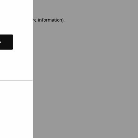
 console for more information)
.
s