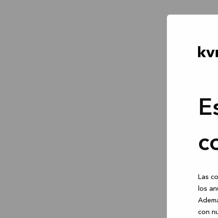
E
c
Las co
los an
Ademá
con nu