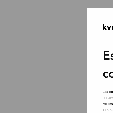
E
c
Las co
los an
Ademá
con nu