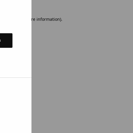
 console for more information)
.
s