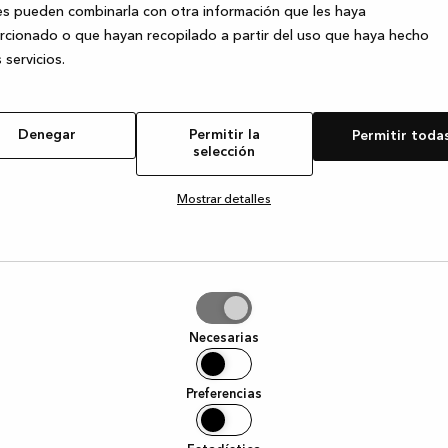
s pueden combinarla con otra información que les haya
cionado o que hayan recopilado a partir del uso que haya hecho
 servicios.
e exception has occurred
while loading
www.kvik.es
(see the browser
Denegar
Permitir la
Permitir toda
selección
Mostrar detalles
tir
Necesarias
ción
Preferencias