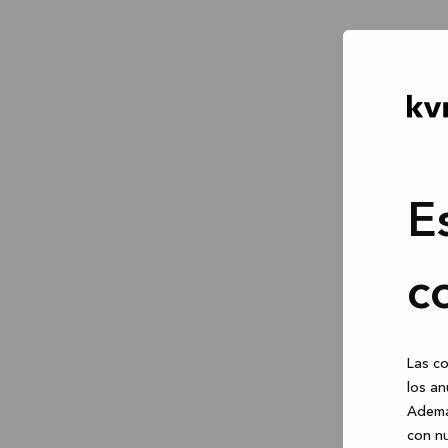
E
c
Las co
los an
Ademá
con nu