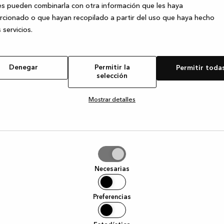
s pueden combinarla con otra información que les haya
cionado o que hayan recopilado a partir del uso que haya hecho
 servicios.
e exception has occurred
while loading
www.kvik.es
(see the browser
Denegar
Permitir la
Permitir toda
selección
Mostrar detalles
tir
Necesarias
ción
Preferencias