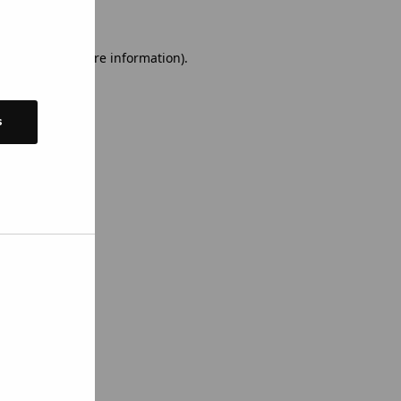
 console for more information)
.
s