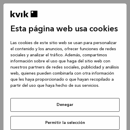
Esta página web usa cookies
Las cookies de este sitio web se usan para personalizar
el contenido y los anuncios, ofrecer funciones de redes
sociales y analizar el tráfico. Además, compartimos
información sobre el uso que haga del sitio web con
nuestros partners de redes sociales, publicidad y análisis
web, quienes pueden combinarla con otra información
que les haya proporcionado o que hayan recopilado a
partir del uso que haya hecho de sus servicios.
Denegar
Application error: a client-side exception has occurred
while
Permitir la selección
loading
www.kvik.es
(see the browser console for more