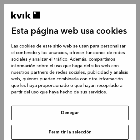
Esta página web usa cookies
Las cookies de este sitio web se usan para personalizar
el contenido y los anuncios, ofrecer funciones de redes
sociales y analizar el tráfico. Además, compartimos
información sobre el uso que haga del sitio web con
nuestros partners de redes sociales, publicidad y análisis
web, quienes pueden combinarla con otra información
que les haya proporcionado o que hayan recopilado a
partir del uso que haya hecho de sus servicios.
Denegar
Application error: a client-side exception has occurred
while
Permitir la selección
loading
www.kvik.es
(see the browser console for more