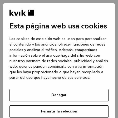
Esta página web usa cookies
Las cookies de este sitio web se usan para personalizar
el contenido y los anuncios, ofrecer funciones de redes
sociales y analizar el tráfico. Además, compartimos
información sobre el uso que haga del sitio web con
nuestros partners de redes sociales, publicidad y análisis
web, quienes pueden combinarla con otra información
que les haya proporcionado o que hayan recopilado a
partir del uso que haya hecho de sus servicios.
Denegar
Application error: a client-side exception has occurred
while
Permitir la selección
loading
www.kvik.es
(see the browser console for more