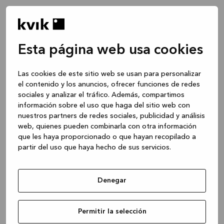
Esta página web usa cookies
Las cookies de este sitio web se usan para personalizar
el contenido y los anuncios, ofrecer funciones de redes
sociales y analizar el tráfico. Además, compartimos
información sobre el uso que haga del sitio web con
nuestros partners de redes sociales, publicidad y análisis
web, quienes pueden combinarla con otra información
que les haya proporcionado o que hayan recopilado a
partir del uso que haya hecho de sus servicios.
Denegar
Application error: a client-side exception has occurred
while
Permitir la selección
loading
www.kvik.es
(see the browser console for more