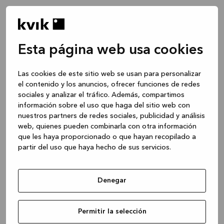
Esta página web usa cookies
Las cookies de este sitio web se usan para personalizar
el contenido y los anuncios, ofrecer funciones de redes
sociales y analizar el tráfico. Además, compartimos
información sobre el uso que haga del sitio web con
nuestros partners de redes sociales, publicidad y análisis
web, quienes pueden combinarla con otra información
que les haya proporcionado o que hayan recopilado a
partir del uso que haya hecho de sus servicios.
Denegar
Application error: a client-side exception has occurred
while
Permitir la selección
loading
www.kvik.es
(see the browser console for more