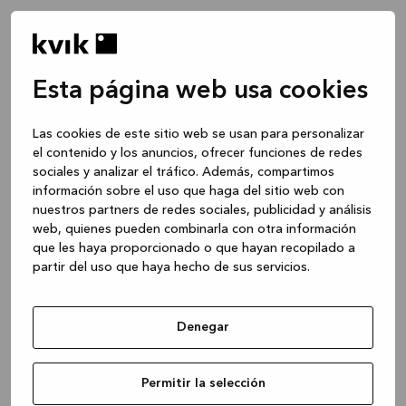
Esta página web usa cookies
Las cookies de este sitio web se usan para personalizar
el contenido y los anuncios, ofrecer funciones de redes
sociales y analizar el tráfico. Además, compartimos
información sobre el uso que haga del sitio web con
nuestros partners de redes sociales, publicidad y análisis
web, quienes pueden combinarla con otra información
que les haya proporcionado o que hayan recopilado a
partir del uso que haya hecho de sus servicios.
Denegar
Application error: a client-side exception has occurred
while
Permitir la selección
loading
www.kvik.es
(see the browser console for more