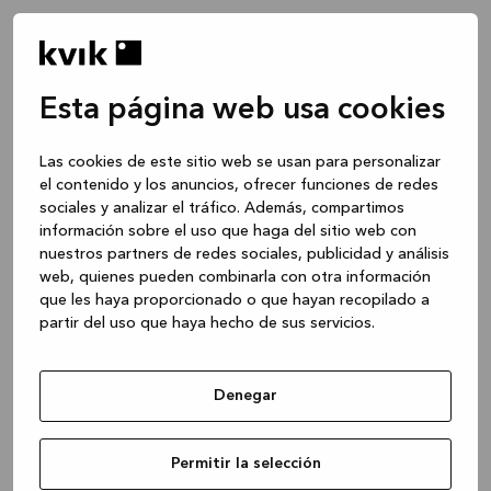
Esta página web usa cookies
Las cookies de este sitio web se usan para personalizar
el contenido y los anuncios, ofrecer funciones de redes
sociales y analizar el tráfico. Además, compartimos
información sobre el uso que haga del sitio web con
nuestros partners de redes sociales, publicidad y análisis
web, quienes pueden combinarla con otra información
que les haya proporcionado o que hayan recopilado a
partir del uso que haya hecho de sus servicios.
Denegar
Application error: a client-side exception has occurred
while
Permitir la selección
loading
www.kvik.es
(see the browser console for more