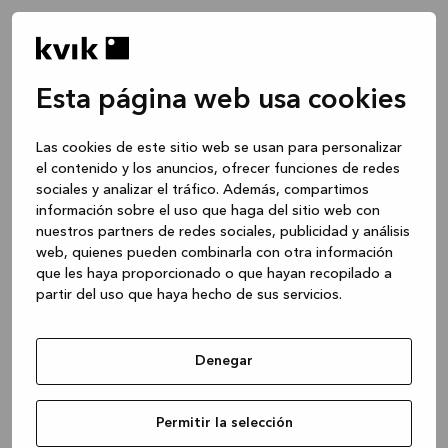
Esta página web usa cookies
Las cookies de este sitio web se usan para personalizar
el contenido y los anuncios, ofrecer funciones de redes
sociales y analizar el tráfico. Además, compartimos
información sobre el uso que haga del sitio web con
nuestros partners de redes sociales, publicidad y análisis
web, quienes pueden combinarla con otra información
que les haya proporcionado o que hayan recopilado a
partir del uso que haya hecho de sus servicios.
Denegar
Application error: a client-side exception has occurred
while
Permitir la selección
loading
www.kvik.es
(see the browser console for more