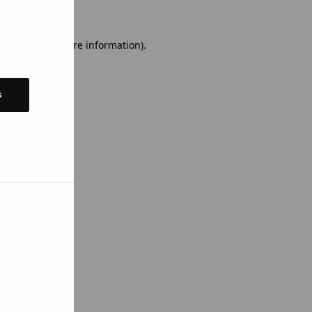
 console for more information)
.
s