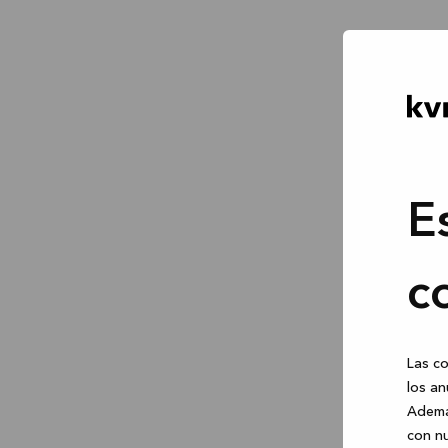
E
c
Las co
los an
Ademá
con nu