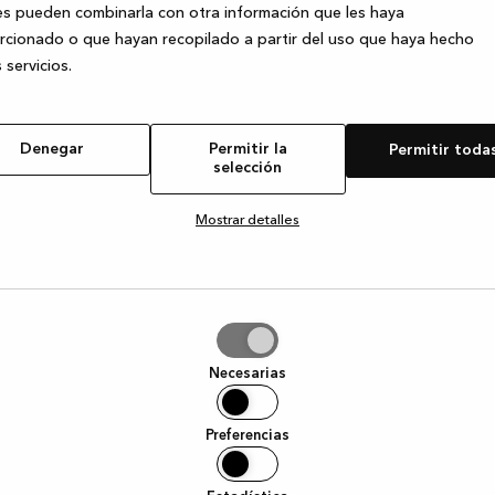
s pueden combinarla con otra información que les haya
cionado o que hayan recopilado a partir del uso que haya hecho
 servicios.
e exception has occurred
while loading
www.kvik.es
(see the browser
Denegar
Permitir la
Permitir toda
selección
Mostrar detalles
tir
Necesarias
ción
Preferencias