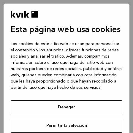
Esta página web usa cookies
Las cookies de este sitio web se usan para personalizar
el contenido y los anuncios, ofrecer funciones de redes
sociales y analizar el tráfico. Además, compartimos
información sobre el uso que haga del sitio web con
nuestros partners de redes sociales, publicidad y análisis
web, quienes pueden combinarla con otra información
que les haya proporcionado o que hayan recopilado a
partir del uso que haya hecho de sus servicios.
Denegar
Application error: a client-side exception has occurred
while
Permitir la selección
loading
www.kvik.es
(see the browser console for more