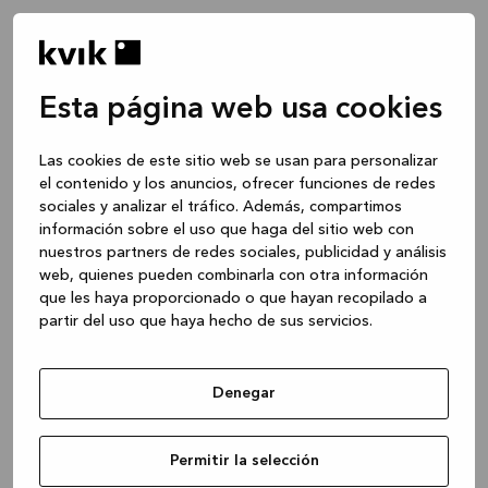
Esta página web usa cookies
Las cookies de este sitio web se usan para personalizar
el contenido y los anuncios, ofrecer funciones de redes
sociales y analizar el tráfico. Además, compartimos
información sobre el uso que haga del sitio web con
nuestros partners de redes sociales, publicidad y análisis
web, quienes pueden combinarla con otra información
que les haya proporcionado o que hayan recopilado a
partir del uso que haya hecho de sus servicios.
Denegar
Application error: a client-side exception has occurred
while
Permitir la selección
loading
www.kvik.es
(see the browser console for more