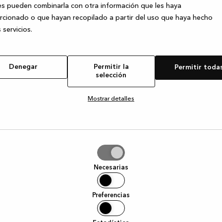
s pueden combinarla con otra información que les haya
cionado o que hayan recopilado a partir del uso que haya hecho
 servicios.
e exception has occurred
while loading
www.kvik.es
(see the browser
Denegar
Permitir la
Permitir toda
selección
Mostrar detalles
tir
Necesarias
ción
Preferencias