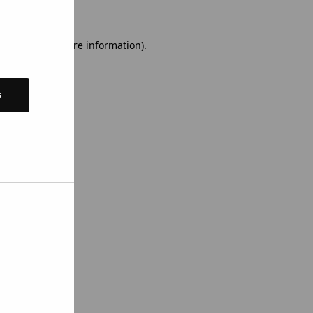
 console for more information)
.
s