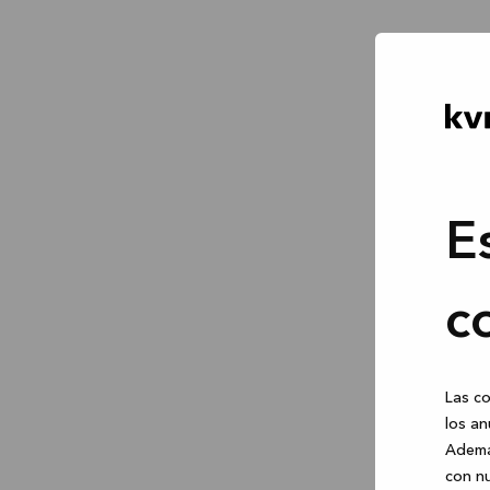
E
c
Las co
los an
Ademá
con nu