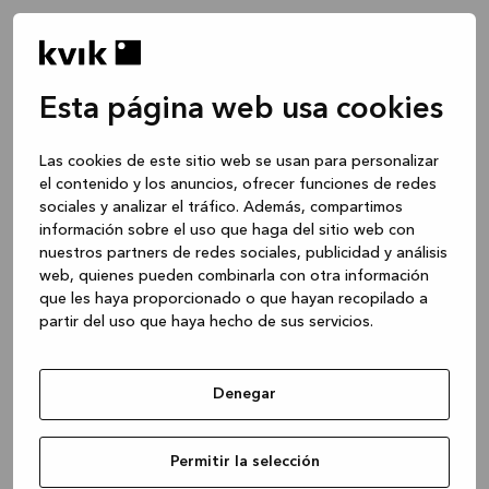
Esta página web usa cookies
Las cookies de este sitio web se usan para personalizar
el contenido y los anuncios, ofrecer funciones de redes
sociales y analizar el tráfico. Además, compartimos
información sobre el uso que haga del sitio web con
nuestros partners de redes sociales, publicidad y análisis
web, quienes pueden combinarla con otra información
que les haya proporcionado o que hayan recopilado a
partir del uso que haya hecho de sus servicios.
Denegar
Application error: a client-side exception has occurred
while
Permitir la selección
loading
www.kvik.es
(see the browser console for more