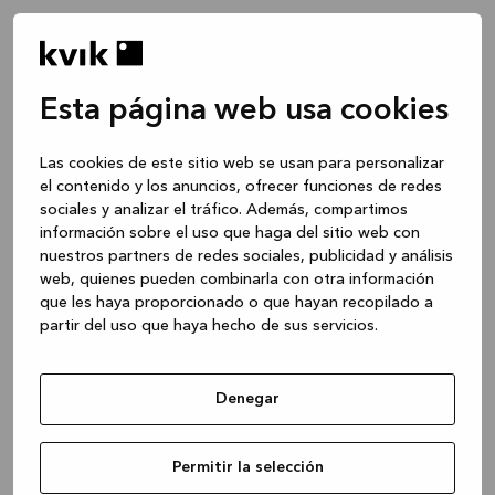
Esta página web usa cookies
Las cookies de este sitio web se usan para personalizar
el contenido y los anuncios, ofrecer funciones de redes
sociales y analizar el tráfico. Además, compartimos
información sobre el uso que haga del sitio web con
nuestros partners de redes sociales, publicidad y análisis
web, quienes pueden combinarla con otra información
que les haya proporcionado o que hayan recopilado a
partir del uso que haya hecho de sus servicios.
Denegar
Application error: a client-side exception has occurred
while
Permitir la selección
loading
www.kvik.es
(see the browser console for more