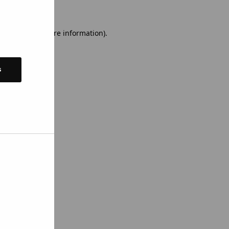
 console for more information)
.
s