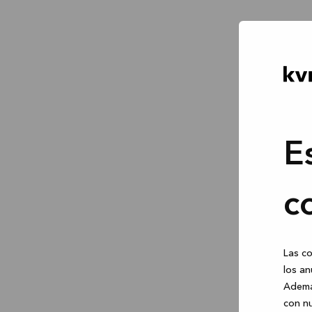
E
c
Las co
los an
Ademá
con nu