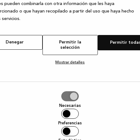
s pueden combinarla con otra información que les haya
cionado o que hayan recopilado a partir del uso que haya hecho
 servicios.
e exception has occurred
while loading
www.kvik.es
(see the browser
Denegar
Permitir la
Permitir toda
selección
Mostrar detalles
tir
Necesarias
ción
Preferencias