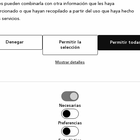
s pueden combinarla con otra información que les haya
cionado o que hayan recopilado a partir del uso que haya hecho
 servicios.
e exception has occurred
while loading
www.kvik.es
(see the browser
Denegar
Permitir la
Permitir toda
selección
Mostrar detalles
tir
Necesarias
ción
Preferencias