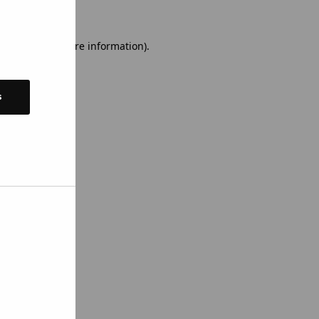
 console for more information)
.
s