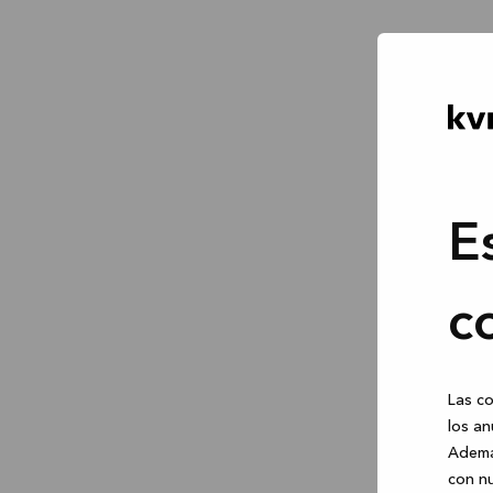
E
c
Las co
los an
Ademá
con nu