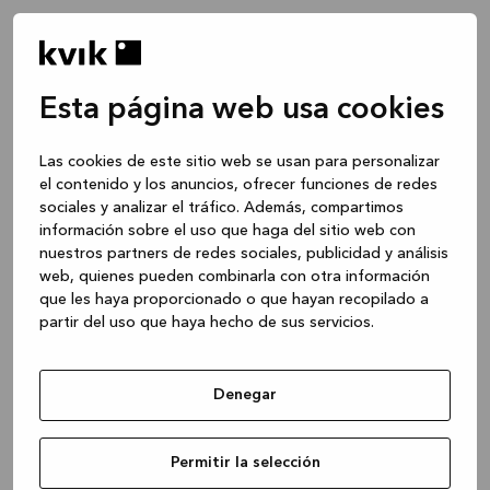
Esta página web usa cookies
Las cookies de este sitio web se usan para personalizar
el contenido y los anuncios, ofrecer funciones de redes
sociales y analizar el tráfico. Además, compartimos
información sobre el uso que haga del sitio web con
nuestros partners de redes sociales, publicidad y análisis
web, quienes pueden combinarla con otra información
que les haya proporcionado o que hayan recopilado a
partir del uso que haya hecho de sus servicios.
Denegar
Application error: a client-side exception has occurred
while
Permitir la selección
loading
www.kvik.es
(see the browser console for more