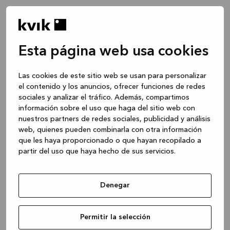
Esta página web usa cookies
Las cookies de este sitio web se usan para personalizar
el contenido y los anuncios, ofrecer funciones de redes
sociales y analizar el tráfico. Además, compartimos
información sobre el uso que haga del sitio web con
nuestros partners de redes sociales, publicidad y análisis
web, quienes pueden combinarla con otra información
que les haya proporcionado o que hayan recopilado a
partir del uso que haya hecho de sus servicios.
Denegar
Application error: a client-side exception has occurred
while
Permitir la selección
loading
www.kvik.es
(see the browser console for more