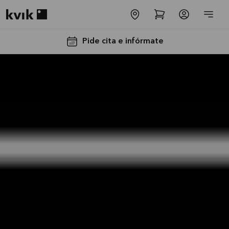
Kvik logo
Pide cita e infórmate
Instalación
y
Transporte
GRATIS
La oferta es
válida hasta
31/08/2026
Ver